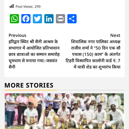
Post Views:
299
WhatsApp
Facebook
Twitter
LinkedIn
Print
Share
Continue
Previous
Next
हरिद्वार स्थित श्री सैनी आश्रम के
शिवालिक नगर पालिका अध्यक्ष
Reading
सभागार में आयोजित प्रतिभावान
राजीव शर्मा ने “50 दिन एक सौ
छात्र छात्राओ का सम्मान समारोह
पचास (150) काम” के अंतर्गत
धूमधाम से मनाया गया:-जसवंत
टिहरी विस्थापित कालोनी वार्ड नं. 7
सैनी
में यात्री शेड का शुभारंभ किया
MORE STORIES