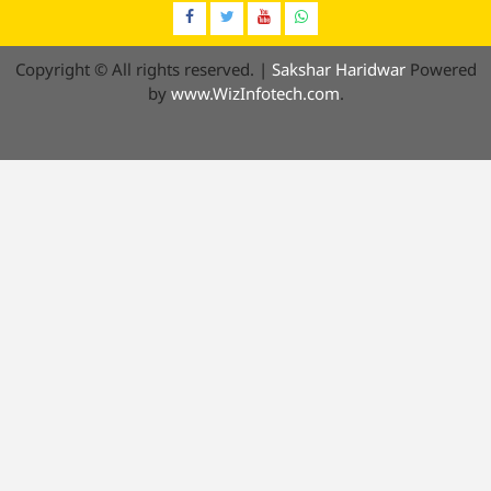
Facebook
Twitter
YouTube
Whatsap
Copyright © All rights reserved.
|
Sakshar Haridwar
Powered
by
www.WizInfotech.com
.