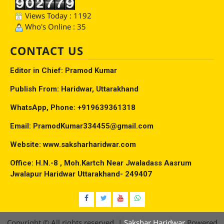
Views Today : 1192
Who's Online : 35
CONTACT US
Editor in Chief: Pramod Kumar
Publish From: Haridwar, Uttarakhand
WhatsApp, Phone: +919639361318
Email: PramodKumar334455@gmail.com
Website: www.saksharharidwar.com
Office: H.N.-8 , Moh.Kartch Near Jwaladass Aasrum
Jwalapur Haridwar Uttarakhand- 249407
Facebook
Twitter
YouTube
Whatsap
Copyright © All rights reserved.
|
Sakshar Haridwar
Powered