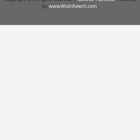
by
www.WizInfotech.com
.