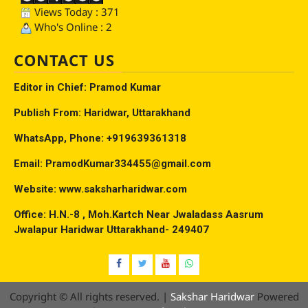
Views Today : 371
Who's Online : 2
CONTACT US
Editor in Chief: Pramod Kumar
Publish From: Haridwar, Uttarakhand
WhatsApp, Phone: +919639361318
Email: PramodKumar334455@gmail.com
Website: www.saksharharidwar.com
Office: H.N.-8 , Moh.Kartch Near Jwaladass Aasrum
Jwalapur Haridwar Uttarakhand- 249407
Facebook
Twitter
YouTube
Whatsap
Copyright © All rights reserved.
|
Sakshar Haridwar
Powered