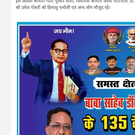
इस अवसर श्रीमती गीता पुष्कर धामी, विधायक श्रीमती आशा नौटियाल, डॉ. मध
श्री उमेश पोस्ती श्री हिमांशु चमोली एवं अन्य लोग मौजूद रहे।