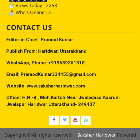
Views Today : 2253
Who's Online : 3
CONTACT US
Editor in Chief: Pramod Kumar
Publish From: Haridwar, Uttarakhand
WhatsApp, Phone: +919639361318
Email: PramodKumar334455@gmail.com
Website: www.saksharharidwar.com
Office: H.N.-8 , Moh.Kartch Near Jwaladass Aasrum
Jwalapur Haridwar Uttarakhand- 249407
Facebook
Twitter
YouTube
Whatsap
Copyright © All rights reserved.
|
Sakshar Haridwar
Powered