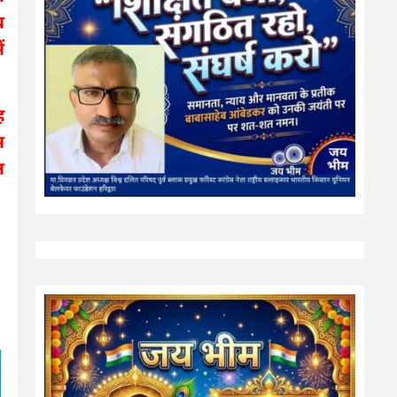
व
ं
ह
म
ष