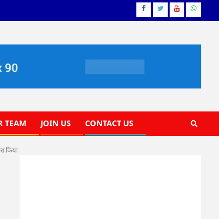
Facebook
Twitter
YouTube
Whatsa
R TEAM
JOIN US
CONTACT US
दौरा किया