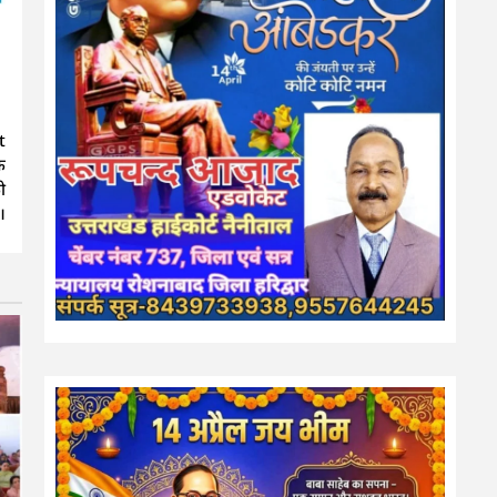
t
े
ो
।