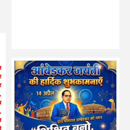
स
र
र
,
य
,
ल
ो