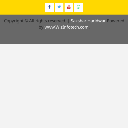
Facebook
Twitter
YouTube
Whatsap
Copyright © All rights reserved.
|
Sakshar Haridwar
Powered
by
www.WizInfotech.com
.