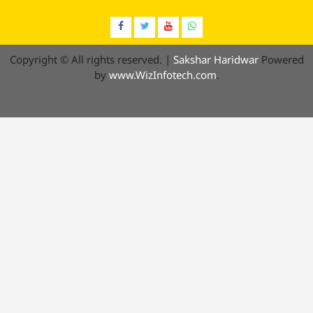
Facebook
Twitter
YouTube
Whatsap
Copyright © All rights reserved.
|
Sakshar Haridwar
Powered
by
www.WizInfotech.com
.