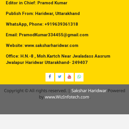
Editor in Chief: Pramod Kumar
Publish From: Haridwar, Uttarakhand
WhatsApp, Phone: +919639361318
Email: PramodKumar334455@gmail.com
Website: www.saksharharidwar.com
Office: H.N.-8 , Moh.Kartch Near Jwaladass Aasrum
Jwalapur Haridwar Uttarakhand- 249407
Facebook
Twitter
YouTube
Whatsap
Copyright © All rights reserved.
|
Sakshar Haridwar
Powered
by
www.WizInfotech.com
.