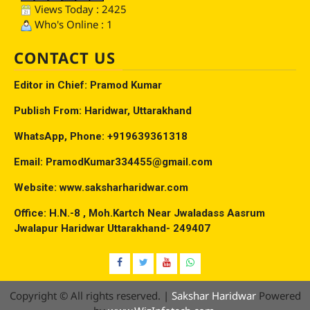
Views Today : 2425
Who's Online : 1
CONTACT US
Editor in Chief: Pramod Kumar
Publish From: Haridwar, Uttarakhand
WhatsApp, Phone: +919639361318
Email: PramodKumar334455@gmail.com
Website: www.saksharharidwar.com
Office: H.N.-8 , Moh.Kartch Near Jwaladass Aasrum
Jwalapur Haridwar Uttarakhand- 249407
Facebook
Twitter
YouTube
Whatsap
Copyright © All rights reserved.
|
Sakshar Haridwar
Powered