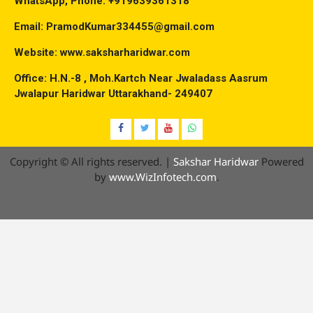
WhatsApp, Phone: +919639361318
Email: PramodKumar334455@gmail.com
Website: www.saksharharidwar.com
Office: H.N.-8 , Moh.Kartch Near Jwaladass Aasrum
Jwalapur Haridwar Uttarakhand- 249407
Facebook
Twitter
YouTube
Whatsap
Copyright © All rights reserved.
|
Sakshar Haridwar
Powered
by
www.WizInfotech.com
.