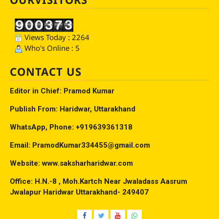
Views Today : 2264
Who's Online : 5
CONTACT US
Editor in Chief: Pramod Kumar
Publish From: Haridwar, Uttarakhand
WhatsApp, Phone: +919639361318
Email: PramodKumar334455@gmail.com
Website: www.saksharharidwar.com
Office: H.N.-8 , Moh.Kartch Near Jwaladass Aasrum
Jwalapur Haridwar Uttarakhand- 249407
Facebook
Twitter
YouTube
Whatsap