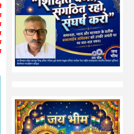
े
श
य
ल
ा
ा