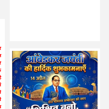
र
त
र
े
ै
ं
ी
ी
थ