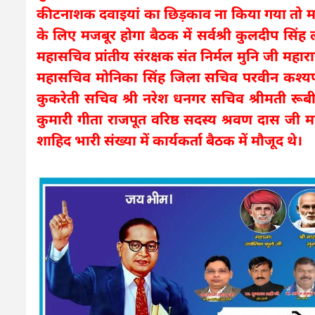
कीटनाशक दवाइयां का छिड़काव ना किया गया तो
के लिए मजबूर होगा बैठक में सर्वश्री कुलदीप सिंह ला
महासचिव प्रांतीय संरक्षक संत निर्मल मुनि जी महा
महासचिव मोनिका सिंह जिला सचिव परवीन कश्यप र
कुकरेती सचिव श्री नरेश धनगर सचिव श्रीमती रू
कुमारी गीता राजपूत वरिष्ठ सदस्य श्रवण दास जी म
शाहिद भारी संख्या में कार्यकर्ता बैठक में मौजूद थे।