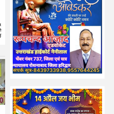
t
ी
ई