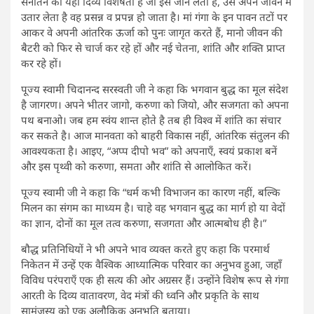
सनातन की यही दिव्य विशेषता है जो इसे जान लेता है, उसे अपने जीवन में
उतार लेता है वह प्रसन्न व प्रपन्न हो जाता है। मां गंगा के इन पावन तटों पर
आकर वे अपनी आंतरिक ऊर्जा को पुनः जागृत करते हैं, मानो जीवन की
बैटरी को फिर से चार्ज कर रहे हों और नई चेतना, शांति और शक्ति प्राप्त
कर रहे हों।
पूज्य स्वामी चिदानन्द सरस्वती जी ने कहा कि भगवान बुद्ध का मूल संदेश
है जागरण। अपने भीतर जागो, करुणा को जियो, और सजगता को अपना
पथ बनाओ। जब हम स्वंय शान्त होते है तब ही विश्व में शांति का संचार
कर सकते है। आज मानवता को बाहरी विकास नहीं, आंतरिक संतुलन की
आवश्यकता है। आइए, “अप्प दीपो भव” को अपनाएँ, स्वयं प्रकाश बनें
और इस पृथ्वी को करुणा, समता और शांति से आलोकित करें।
पूज्य स्वामी जी ने कहा कि “धर्म कभी विभाजन का कारण नहीं, बल्कि
मिलन का संगम का माध्यम है। चाहे वह भगवान बुद्ध का मार्ग हो या वेदों
का ज्ञान, दोनों का मूल तत्व करुणा, सजगता और आत्मबोध ही है।”
बौद्ध प्रतिनिधियों ने भी अपने भाव व्यक्त करते हुए कहा कि परमार्थ
निकेतन में उन्हें एक वैश्विक आध्यात्मिक परिवार का अनुभव हुआ, जहाँ
विविध परंपराएँ एक ही सत्य की ओर अग्रसर हैं। उन्होंने विशेष रूप से गंगा
आरती के दिव्य वातावरण, वेद मंत्रों की ध्वनि और प्रकृति के साथ
सामंजस्य को एक अलौकिक अनुभूति बताया।