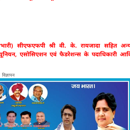
रभारी) सीएफएफपी श्री वी. के. रायजादा सहित अन्
ा यूनियन, एसोसिएशन एवं फैडरेशन्स के पदाधिकारी आद
विज्ञापन