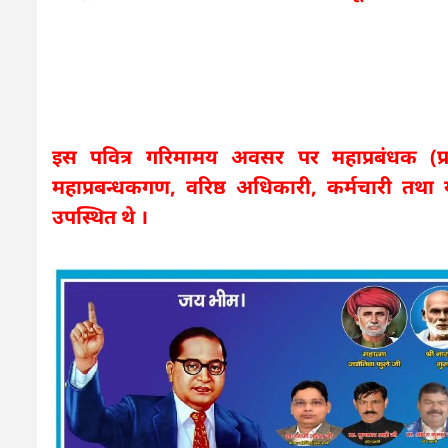
इस पवित्र गरिमामय अवसर पर महाप्रबंधक (प्
महाप्रबन्धकगण, वरिष्ठ अधिकारी, कर्मचारी तथ
उपस्थित थे ।