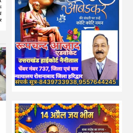
t
े
ं
र