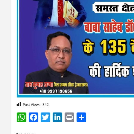
Post Views:
342
WhatsApp
Facebook
Twitter
LinkedIn
Print
Share