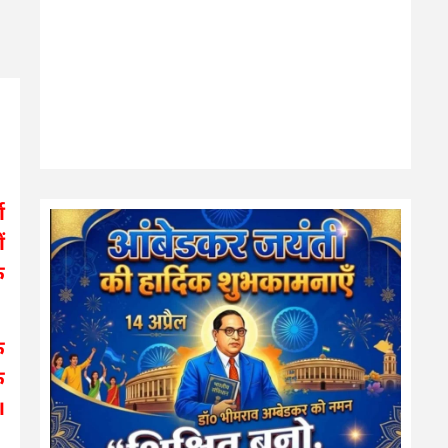
ा
ं
े
ि
े
।