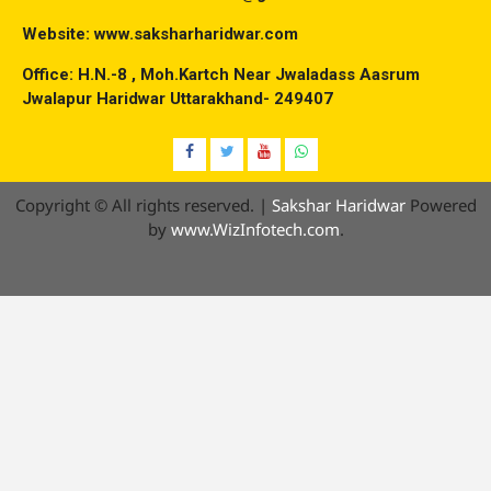
Website: www.saksharharidwar.com
Office: H.N.-8 , Moh.Kartch Near Jwaladass Aasrum
Jwalapur Haridwar Uttarakhand- 249407
Facebook
Twitter
YouTube
Whatsap
Copyright © All rights reserved.
|
Sakshar Haridwar
Powered
by
www.WizInfotech.com
.