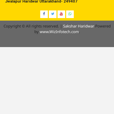
Jwalapur Haridwar Uttarakhand- 249407
Facebook
Twitter
YouTube
Whatsap
Copyright © All rights reserved.
|
Sakshar Haridwar
Powered
by
www.WizInfotech.com
.