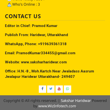
Who's Online : 3
CONTACT US
Editor in Chief: Pramod Kumar
Publish From: Haridwar, Uttarakhand
WhatsApp, Phone: +919639361318
Email: PramodKumar334455@gmail.com
Website: www.saksharharidwar.com
Office: H.N.-8 , Moh.Kartch Near Jwaladass Aasrum
Jwalapur Haridwar Uttarakhand- 249407
Facebook
Twitter
YouTube
Whatsap
Copyright © All rights reserved.
|
Sakshar Haridwar
Powered
by
www.WizInfotech.com
.