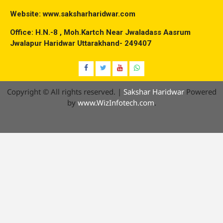
Website: www.saksharharidwar.com
Office: H.N.-8 , Moh.Kartch Near Jwaladass Aasrum
Jwalapur Haridwar Uttarakhand- 249407
Facebook
Twitter
YouTube
Whatsap
Copyright © All rights reserved.
|
Sakshar Haridwar
Powered
by
www.WizInfotech.com
.