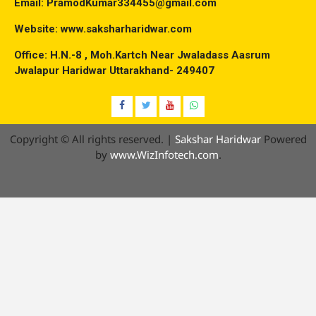
Email: PramodKumar334455@gmail.com
Website: www.saksharharidwar.com
Office: H.N.-8 , Moh.Kartch Near Jwaladass Aasrum
Jwalapur Haridwar Uttarakhand- 249407
Facebook
Twitter
YouTube
Whatsap
Copyright © All rights reserved.
|
Sakshar Haridwar
Powered
by
www.WizInfotech.com
.