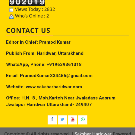
Views Today : 2832
Who's Online : 2
CONTACT US
Editor in Chief: Pramod Kumar
Publish From: Haridwar, Uttarakhand
WhatsApp, Phone: +919639361318
Email: PramodKumar334455@gmail.com
Website: www.saksharharidwar.com
Office: H.N.-8 , Moh.Kartch Near Jwaladass Aasrum
Jwalapur Haridwar Uttarakhand- 249407
Facebook
Twitter
YouTube
Whatsap
Copyright © All rights reserved.
|
Sakshar Haridwar
Powered