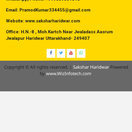
Email: PramodKumar334455@gmail.com
Website: www.saksharharidwar.com
Office: H.N.-8 , Moh.Kartch Near Jwaladass Aasrum
Jwalapur Haridwar Uttarakhand- 249407
Facebook
Twitter
YouTube
Whatsap
Copyright © All rights reserved.
|
Sakshar Haridwar
Powered
by
www.WizInfotech.com
.