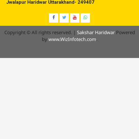
Jwalapur Haridwar Uttarakhand- 249407
Facebook
Twitter
YouTube
Whatsap
Copyright © All rights reserved.
|
Sakshar Haridwar
Powered
by
www.WizInfotech.com
.