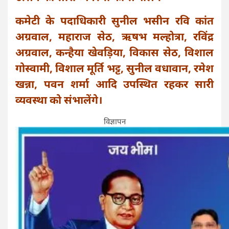
कमेटी के पदाधिकारी सुनील भसीन रवि कांत
अग्रवाल, महाराज सेठ, ऋषभ मल्होत्रा, रविंद्र
अग्रवाल, कन्हैया खेवड़िया, विकास सेठ, विशाल
गोस्वामी, विशाल मूर्ति भट्ट, सुनील वधावान, रमेश
खन्ना, पवन शर्मा आदि उपस्थित रहकर सारी
व्यवस्था को संभालेंगे।
विज्ञापन