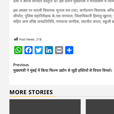
दलों ने अपनी शानदार प्रस्तुति दी। इस दौरान मुख्यमंत्री ने भराडीसैंण में वि
इस अवसर पर थराली विधायक भूपाल राम टम्टा, कर्णप्रयाग विधायक अनिल नौट
सौर्याल, पुलिस महानिरीक्षक के.एस नगन्याल, जिलाधिकारी हिमांशु खुरान
सहित अन्य वरिष्ठ जनप्रतिनिधि, गणमान्य नागरिक, स्थानीय जनता, स्कूली ब
Post Views:
218
WhatsApp
Facebook
Twitter
LinkedIn
Print
Share
Continue
Previous
मुख्यमंत्री ने मुंबई में किया फिल्म उद्योग से जुड़ी हस्तियों से विचार विमर्श।
Reading
MORE STORIES