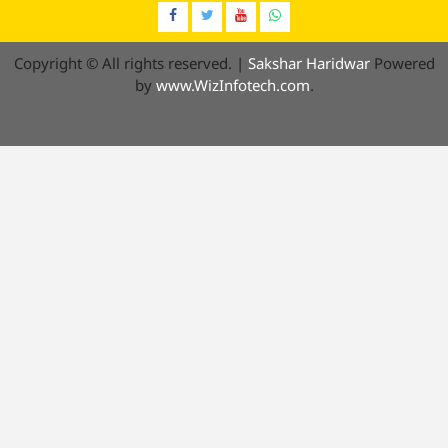
Facebook
Twitter
YouTube
Whatsap
Copyright © All rights reserved.
|
Sakshar Haridwar
Powered
by
www.WizInfotech.com
.