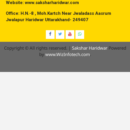
Website: www.saksharharidwar.com
Office: H.N.-8 , Moh.Kartch Near Jwaladass Aasrum
Jwalapur Haridwar Uttarakhand- 249407
Facebook
Twitter
YouTube
Whatsap
Copyright © All rights reserved.
|
Sakshar Haridwar
Powered
by
www.WizInfotech.com
.