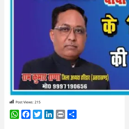
Post Views:
215
WhatsApp
Facebook
Twitter
LinkedIn
Print
Share