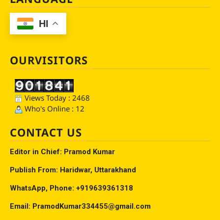
HI
OURVISITORS
Views Today : 2468
Who's Online : 12
CONTACT US
Editor in Chief: Pramod Kumar
Publish From: Haridwar, Uttarakhand
WhatsApp, Phone: +919639361318
Email: PramodKumar334455@gmail.com