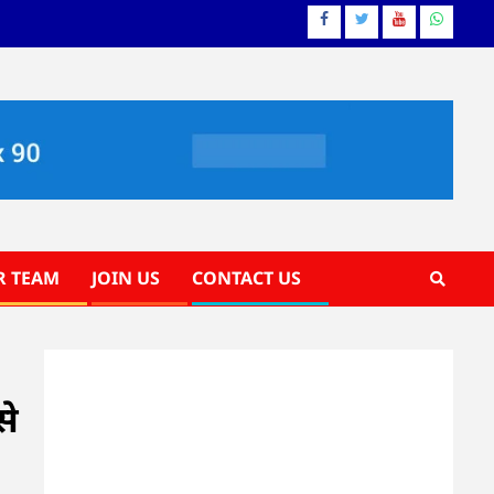
Facebook
Twitter
YouTube
Whatsa
R TEAM
JOIN US
CONTACT US
से