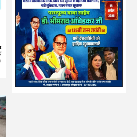
t
ं
।