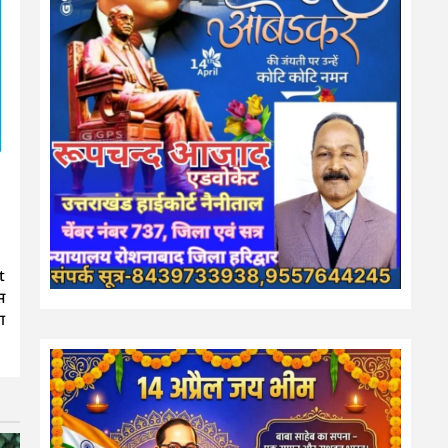
t
स
ा