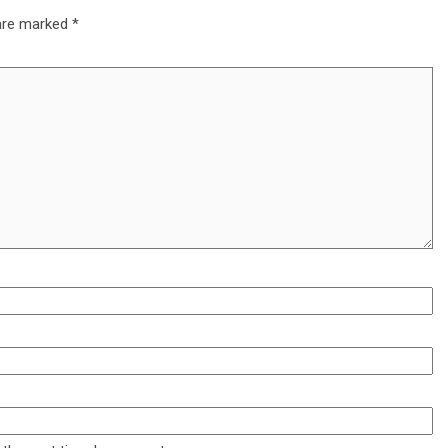
 are marked
*