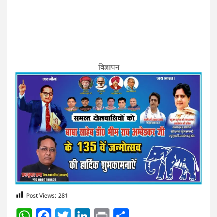
विज्ञापन
Post Views:
281
WhatsApp
Facebook
Twitter
LinkedIn
Print
Share