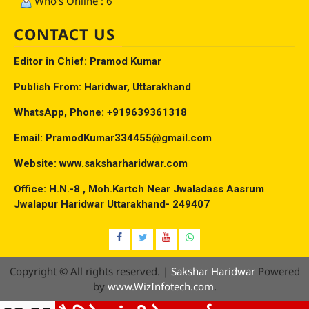
Who's Online : 6
CONTACT US
Editor in Chief: Pramod Kumar
Publish From: Haridwar, Uttarakhand
WhatsApp, Phone: +919639361318
Email: PramodKumar334455@gmail.com
Website: www.saksharharidwar.com
Office: H.N.-8 , Moh.Kartch Near Jwaladass Aasrum
Jwalapur Haridwar Uttarakhand- 249407
Facebook
Twitter
YouTube
Whatsap
Copyright © All rights reserved.
|
Sakshar Haridwar
Powered
by
www.WizInfotech.com
.