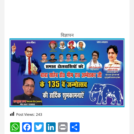
विज्ञापन
Post Views:
243
WhatsApp
Facebook
Twitter
LinkedIn
Print
Share