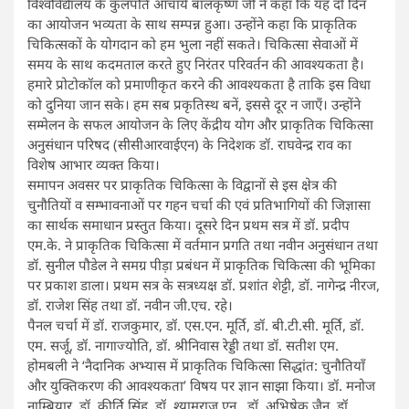
विश्वविद्यालय के कुलपति आचार्य बालकृष्ण जी ने कहा कि यह दो दिन
का आयोजन भव्यता के साथ सम्पन्न हुआ। उन्होंने कहा कि प्राकृतिक
चिकित्सकों के योगदान को हम भुला नहीं सकते। चिकित्सा सेवाओं में
समय के साथ कदमताल करते हुए निरंतर परिवर्तन की आवश्यकता है।
हमारे प्रोटोकॉल को प्रमाणीकृत करने की आवश्यकता है ताकि इस विधा
को दुनिया जान सके। हम सब प्रकृतिस्थ बनें, इससे दूर न जाएँ। उन्होंने
सम्मेलन के सफल आयोजन के लिए केंद्रीय योग और प्राकृतिक चिकित्सा
अनुसंधान परिषद (सीसीआरवाईएन) के निदेशक डॉ. राघवेन्द्र राव का
विशेष आभार व्यक्त किया।
समापन अवसर पर प्राकृतिक चिकित्सा के विद्वानों से इस क्षेत्र की
चुनौतियों व सम्भावनाओं पर गहन चर्चा की एवं प्रतिभागियों की जिज्ञासा
का सार्थक समाधान प्रस्तुत किया। दूसरे दिन प्रथम सत्र में डॉ. प्रदीप
एम.के. ने प्राकृतिक चिकित्सा में वर्तमान प्रगति तथा नवीन अनुसंधान तथा
डॉ. सुनील पौडेल ने समग्र पीड़ा प्रबंधन में प्राकृतिक चिकित्सा की भूमिका
पर प्रकाश डाला। प्रथम सत्र के सत्रध्यक्ष डॉ. प्रशांत शेट्टी, डॉ. नागेन्द्र नीरज,
डॉ. राजेश सिंह तथा डॉ. नवीन जी.एच. रहे।
पैनल चर्चा में डॉ. राजकुमार, डॉ. एस.एन. मूर्ति, डॉ. बी.टी.सी. मूर्ति, डॉ.
एम. सर्जू, डॉ. नागाज्योति, डॉ. श्रीनिवास रेड्डी तथा डॉ. सतीश एम.
होमबली ने ‘नैदानिक ​​अभ्यास में प्राकृतिक चिकित्सा सिद्धांत: चुनौतियाँ
और युक्तिकरण की आवश्यकता’ विषय पर ज्ञान साझा किया। डॉ. मनोज
नाम्बियार, डॉ. कीर्ति सिंह, डॉ. श्यामराज एन., डॉ. अभिषेक जैन, डॉ.