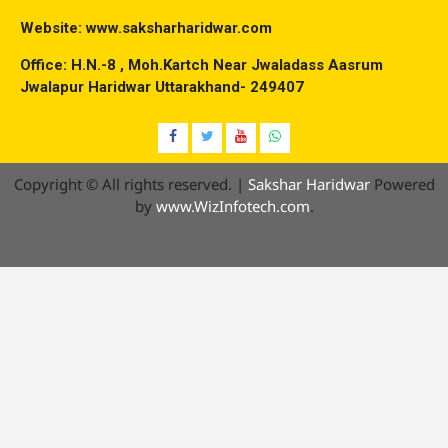
Website: www.saksharharidwar.com
Office: H.N.-8 , Moh.Kartch Near Jwaladass Aasrum
Jwalapur Haridwar Uttarakhand- 249407
Facebook
Twitter
YouTube
Whatsap
Copyright © All rights reserved.
|
Sakshar Haridwar
Powered
by
www.WizInfotech.com
.