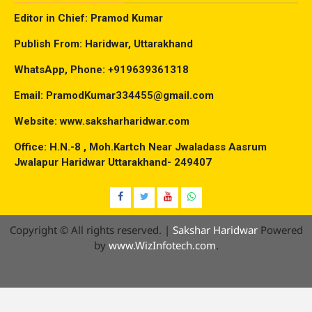
Editor in Chief: Pramod Kumar
Publish From: Haridwar, Uttarakhand
WhatsApp, Phone: +919639361318
Email: PramodKumar334455@gmail.com
Website: www.saksharharidwar.com
Office: H.N.-8 , Moh.Kartch Near Jwaladass Aasrum
Jwalapur Haridwar Uttarakhand- 249407
Facebook
Twitter
YouTube
Whatsap
Copyright © All rights reserved.
|
Sakshar Haridwar
Powered
by
www.WizInfotech.com
.