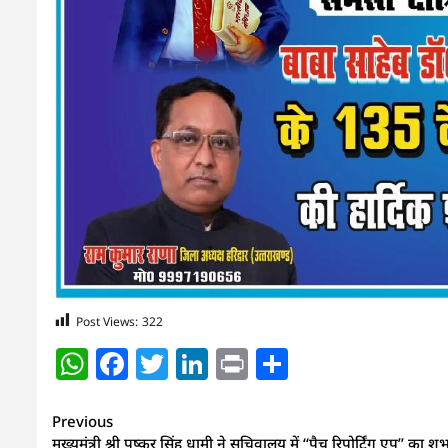
Post Views:
322
WhatsApp
Facebook
Twitter
LinkedIn
Print
Share
Continue
Previous
मुख्यमंत्री श्री पुष्कर सिंह धामी ने सचिवालय में ‘‘पैच रिपोर्टिंग एप’’ का शु