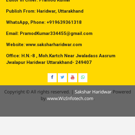
Editor in Chief: Pramod Kumar
Publish From: Haridwar, Uttarakhand
WhatsApp, Phone: +919639361318
Email: PramodKumar334455@gmail.com
Website: www.saksharharidwar.com
Office: H.N.-8 , Moh.Kartch Near Jwaladass Aasrum
Jwalapur Haridwar Uttarakhand- 249407
Facebook
Twitter
YouTube
Whatsap
Copyright © All rights reserved.
|
Sakshar Haridwar
Powered
by
www.WizInfotech.com
.