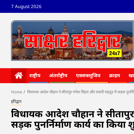
Skip
7 August 2026
to
content
राष्ट्रीय
अंतर्राष्ट्रीय
एक्सक्लूजिव
क्राइम
ख
Home
विधायक आदेश चौहान ने सीतापुर गणेश विहार और रावली महदूद में सड़क पुनर्निर
हरिद्वार
विधायक आदेश चौहान ने सीतापुर 
सड़क पुनर्निर्माण कार्य का किया 