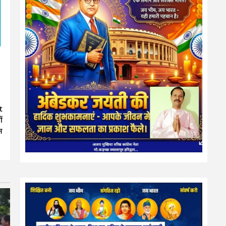
t
ं
न